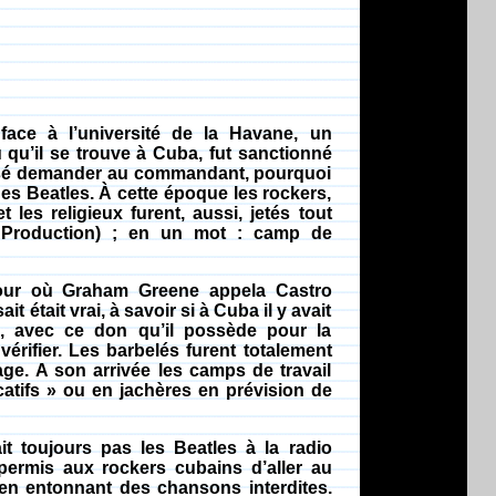
 face à l’université de la Havane, un
 qu’il se trouve à Cuba, fut sanctionné
r osé demander au commandant, pourquoi
 des Beatles. À cette époque les rockers,
t les religieux furent, aussi, jetés tout
a Production) ; en un mot : camp de
jour où Graham Greene appela Castro
t était vrai, à savoir si à Cuba il y avait
, avec ce don qu’il possède pour la
 vérifier. Les barbelés furent totalement
age. A son arrivée les camps de travail
atifs » ou en jachères en prévision de
t toujours pas les Beatles à la radio
 permis aux rockers cubains d’aller au
 en entonnant des chansons interdites.