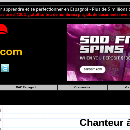
r apprendre et se perfectionner en Espagnol - Plus de 5 millions d
 site est 100% gratuit suite à de nombreux plagiats de documents revend
BAC Espagnol
Grammaire
Voc
Chanteur 