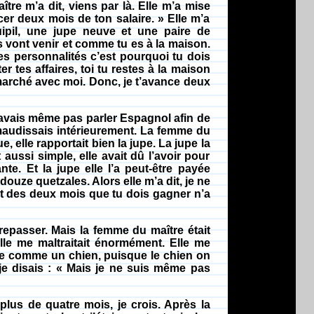
re m’a dit, viens par là. Elle m’a mise
cer deux mois de ton salaire. » Elle m’a
ipil, une jupe neuve et une paire de
 vont venir et comme tu es à la maison.
s personnalités c’est pourquoi tu dois
 tes affaires, toi tu restes à la maison
marché avec moi. Donc, je t’avance deux
 savais même pas parler Espagnol afin de
a maudissais intérieurement. La femme du
, elle rapportait bien la jupe. La jupe la
t aussi simple, elle avait dû l’avoir pour
te. Et la jupe elle l’a peut-être payée
douze quetzales. Alors elle m’a dit, je ne
nt des deux mois que tu dois gagner n’a
repasser. Mais la femme du maître était
elle me maltraitait énormément. Elle me
ême comme un chien, puisque le chien on
s je disais : « Mais je ne suis même pas
t plus de quatre mois, je crois. Après la