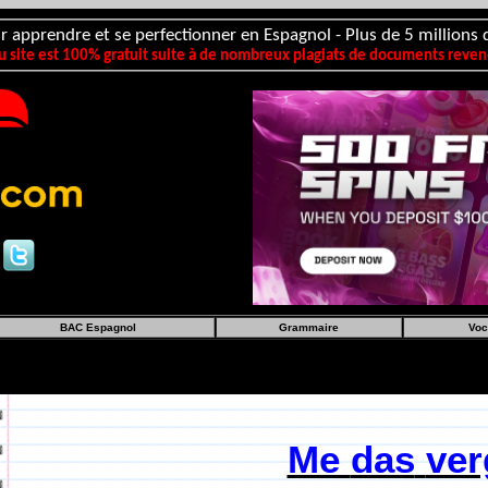
r apprendre et se perfectionner en Espagnol - Plus de 5 millions d
 site est 100% gratuit suite à de nombreux plagiats de documents revend
BAC Espagnol
Grammaire
Voc
Me
das
ver