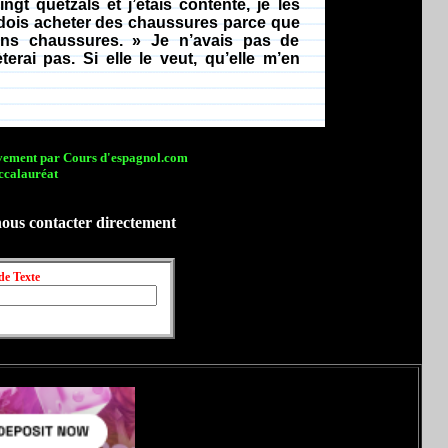
t quetzals et j’étais contente, je les
u dois acheter des chaussures parce que
sans chaussures. » Je n’avais pas de
erai pas. Si elle le veut, qu’elle m’en
sivement par Cours d'espagnol.com
ccalauréat
nous contacter directement
de Texte