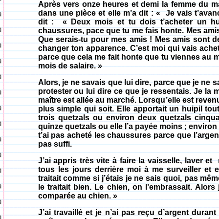
Après vers onze heures et demi la femme du maît
dans une pièce et elle m’a dit : « Je vais t’avan
dit :
«
Deux mois et tu dois t’acheter un hu
chaussures, pace que tu me fais honte. Mes amis
Que serais-tu pour mes amis ! Mes amis sont de
changer ton apparence. C’est moi qui vais acheter
parce que cela me fait honte que tu viennes au 
mois de salaire. »
Alors, je ne savais que lui dire, parce que je ne
protester ou lui dire ce que je ressentais. Je l
maître est allée au marché. Lorsqu’elle est revenue
plus simple qui soit. Elle apportait un huipil tou
trois quetzals ou environ deux quetzals cinquan
quinze quetzals ou elle l’a payée moins ; environ 
t’ai pas acheté les chaussures parce que l’arge
pas suffi.
J’ai appris très vite à faire la vaisselle, laver et
tous les jours derrière moi à me surveiller et 
traitait comme si j’étais je ne sais quoi, pas m
le traitait bien. Le chien, on l’embrassait. Alor
comparée au chien. »
J’ai travaillé et je n’ai pas reçu d’argent duran