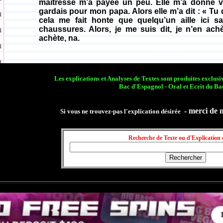
maîtresse m’a payée un peu. Elle m’a donné ving
gardais pour mon papa. Alors elle m’a dit : « T
cela me fait honte que quelqu’un aille ici 
chaussures. Alors, je me suis dit, je n’en achèt
achète, na.
Les explications et Analyses de Textes sont produites exclu
Bac d'Espagnol - Oral et Ecrit du Ba
- merci de 
Si vous ne trouvez-pas l'explication désirée
Recherche de Texte ou d'Explication 