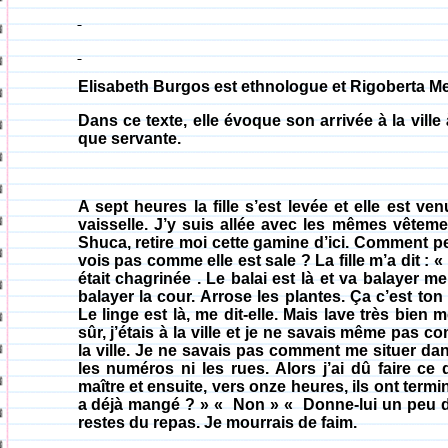
Elisabeth Burgos est ethnologue et Rigoberta Me
Dans ce texte, elle évoque son arrivée à la ville 
que servante.
A sept heures la fille s’est levée et elle est ven
vaisselle. J’y suis allée avec les mêmes vêtemen
Shuca
, retire moi cette gamine d’ici. Comment pe
vois pas comme elle est sale ? La fille m’a dit : « l
était
chagrinée .
Le balai est là et va balayer me 
balayer la cour. Arrose les plantes. Ça c’est ton t
Le linge est là, me dit-elle. Mais lave très bien me
sûr, j’étais à la ville et je ne savais même pas 
la ville. Je ne savais pas comment me situer dans 
les numéros ni les rues. Alors j’ai dû faire c
maître et ensuite, vers onze heures, ils ont termi
a déjà mangé ? » « Non » « Donne-lui un peu d
restes du repas. Je mourrais de faim.