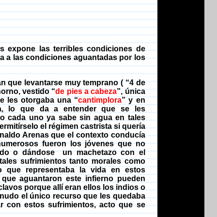
s expone las terribles condiciones de
a a las condiciones aguantadas por los
ían que levantarse muy temprano
( “
4 de
horno, vestido “
de pies a cabeza
”, única
se les otorgaba una “
cantimplora
” y en
a, lo que da a entender que se les
mo cada uno ya sabe sin agua en tales
mitírselo el régimen castrista si quería
naldo Arenas que el contexto conducía
numerosos fueron los jóvenes que no
edo o dándose
un machetazo con el
 tales sufrimientos tanto morales como
o que representaba la vida en estos
 que aguantaron este infierno pueden
lavos porque allí eran ellos los indios o
enudo el único recurso que les quedaba
ar con estos sufrimientos, acto que se