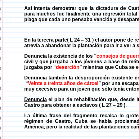
Así intenta demostrar que la dictadura de Castr
para muchos fue finalmente una regresión total
plaga que cada uno pensaba vencida y desapareci
En la tercera
parte(
L 24 – 31 ) el autor pone de re
atrevía a abandonar la plantación para ir a ver a 
Denuncia
la existencia de los “
consejos de guer
civil y que juzgaba a los jóvenes a base de mét
juzgaba por “
deserción
” mientras que Cuba se 
Denuncia
también la desproporción existente en
“
Veinte a treinta años de cárcel
” por una escapa
muy excesivo para un joven que sólo tenía ento
Denuncia
el plan de rehabilitación que, desde 
Castro para obtener a esclavos
( L
27 – 29 ).
La última frase del fragmento recalca lo grot
régimen de Castro, Cuba se había proclamado
América, pero la realidad de las plantaciones c