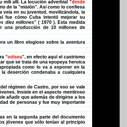
mili allí. La locución adverbial “
desde
rio de la “misión”. Así como lo confiesa
ta veía en su juventud, movilizándola, la
sí fue cómo Cuba intentó mejorar su
os diez millones
”
( 1970
). Esta medida
uir una producción
de 10 millones de
era un libro elogioso sobre la aventura
ra “
odisea
”, en efecto aquí el castrismo
ar que se trata de una epopeya heroica
 apropiada como lo va a exponer en la
e la deserción condenaba a cualquiera
 del régimen de Castro, por eso se vale
óvenes. Insiste
en el aspecto mentiroso
le añadir que además de dirigirse a los
idad de personas y fue muy importante
enas en la segunda parte del documento
s jóvenes que sólo tenían al principio