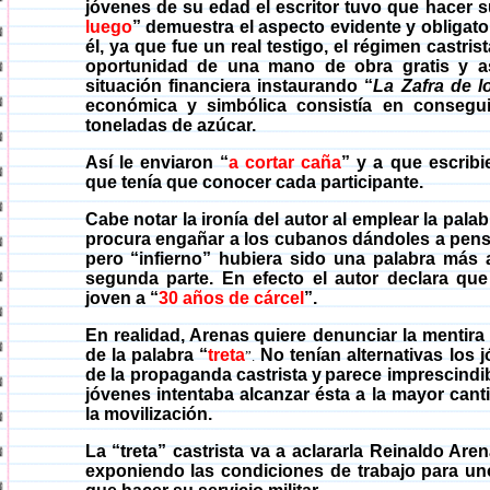
jóvenes de su edad el escritor tuvo que hacer su 
luego
” demuestra el aspecto evidente y obligato
él, ya que fue un real testigo, el régimen castris
oportunidad de una mano de obra gratis y a
situación financiera instaurando “
La Zafra de l
económica y simbólica consistía en conseg
toneladas de
azúcar
.
Así le enviaron “
a cortar caña
” y a que escribi
que tenía que conocer cada participante.
Cabe notar la ironía del autor al emplear la palab
procura engañar a los cubanos dándoles a pens
pero “infierno” hubiera sido una palabra más
segunda parte. En efecto el autor declara qu
joven a “
30 años de cárcel
”.
En realidad, Arenas
quiere denunciar la mentira
de la palabra “
treta
No tenían alternativas los j
”.
de la propaganda castrista
y
parece imprescindib
jóvenes intentaba alcanzar ésta a
la mayor cant
la movilización.
La “treta” castrista va a aclararla Reinaldo Ar
exponiendo las condiciones de trabajo para uno