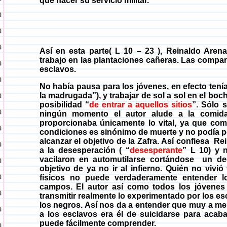
que hacer su servicio militar.
Así en esta
parte(
L 10 – 23 ), Reinaldo Arena
trabajo en las plantaciones cañeras. Las compar
esclavos.
No había pausa para los jóvenes, en efecto ten
la madrugada”), y trabajar de sol a sol en el boc
posibilidad “
de entrar a aquellos sitios
”. Sólo 
ningún momento el autor alude a la comid
proporcionaba únicamente lo vital, ya que co
condiciones es sinónimo de muerte y no podía per
alcanzar el objetivo de la Zafra. Así confiesa
Rei
a la desesperación
( “
desesperante
” L 10) y 
vacilaron en automutilarse cortándose
un d
objetivo de ya no ir al infierno.
Quién
no vivió
físicos no puede verdaderamente entender l
campos. El autor así como todos los jóvenes
transmitir realmente lo experimentado por los esc
los negros. Así nos da a entender que muy a m
a los esclavos era él de suicidarse para acab
puede fácilmente comprender.