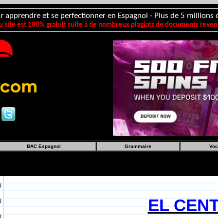
r apprendre et se perfectionner en Espagnol - Plus de 5 millions d
 site est 100% gratuit suite à de nombreux plagiats de documents revend
BAC Espagnol
Grammaire
Voc
EL CEN