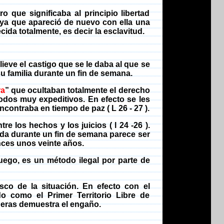
o que significaba al principio libertad
 ya que apareció de nuevo con ella una
da totalmente, es decir la esclavitud.
lieve el castigo que se le daba al que se
su familia durante un fin de semana.
ra
” que ocultaban totalmente el derecho
odos muy expeditivos. En efecto se les
encontraba en tiempo de paz
( L
26 - 27 ).
tre los hechos y los juicios
( l
24 -26 ).
da durante un fin de semana parece ser
nces unos veinte años.
luego, es un método ilegal por parte de
esco de la situación. En efecto con el
 como el Primer Territorio Libre de
añeras demuestra el engaño.