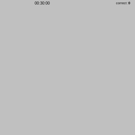
00:30:00
correct :
0