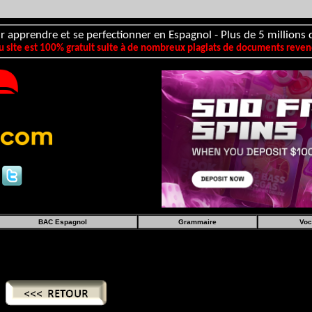
r apprendre et se perfectionner en Espagnol - Plus de 5 millions d
 site est 100% gratuit suite à de nombreux plagiats de documents revend
BAC Espagnol
Grammaire
Voc