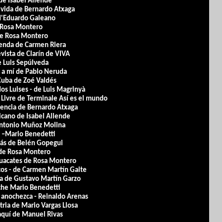
de Isabel Allende
a vida de Bernardo Atxaga
 d'Eduardo Galeano
e Rosa Montero
de Rosa Montero
penda de Carmen Riera
vista de Clarín de VIVA
e Luis Sepúlveda
 a mí de Pablo Neruda
Cuba de Zoé Valdés
dos Luises - de Luis Magrinyà
 Livre de Terminale Así es el mundo
iencia de Bernardo Atxaga
hicano de Isabel Allende
 Antonio Muñoz Molina
o –Mario Benedetti
más de Belén Gopegui
 de Rosa Montero
guacates de Rosa Montero
cos - de Carmen Martín Gaite
ta de Gustavo Martín Garzo
oche Mario Benedetti
e anochezca - Reinaldo Arenas
atria de Mario Vargas Llosa
 aquí de Manuel Rivas