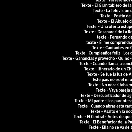
Texte - Volveremos 
Texte - El Gran tablero de l
Texte - La Televisión
Texte - Postín d
Texte – El Abuelo 
Texte – Una oferta estu
Texte - Desaparecido La Re
texte - Fernando d
texte - Él me comprendía
Texte - Cantantes en 
Texte - Cumpleaños feliz - Los 
Texte - Ganancias y provecho - Quino -
Texte - Cuando llama la conc
Texte - Itinerario de un C
Texte - Se fue la luz de
Este país no es el mí
Texte - No necesitaba 
Texte - Vaya pareja
Texte - Descuartizador de a
Texte - Mi padre - Los parentes
Texte - Cuando abras esta car
Texte - Asalto en la n
Texte - El Central - Antes de qu
Texte - El Benefactor de la P
Texte - Ella no se va de