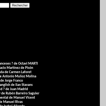
ranceses ? de Octavi MARTI
nacio Martínez de Pisón
cada de Carmen Laforet
 de Antonio Muñoz Molina
 de Jorge Franco
anglish de Ilan Stavans
ed ? de Juan Madrid
 de Rubén Barreiro Saguier
imental de Manuel Vicent
de Manuel Rivas